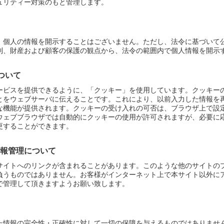
ュリティー対策のもと管理します。
、個人の情報を開示することはございません。ただし、法令に基づいて
利、財産および顧客の保護の観点から、法令の範囲内で個人情報を開示
について
ービスを提供できるように、「クッキー」を使用しています。クッキー
とをウェブサーバに伝えることです。これにより、以前入力した情報を
な機能が提供されます。クッキーの受け入れの可否は、ブラウザ上で設
ウェブブラウザでは自動的にクッキーの使用が許可されますが、必要に
更することができます。
報管理について
サイトへのリンクが含まれることがあります。このような他のサイトの
負うものではありません。お客様がインターネット上で本サイト以外に
で管理して頂きますようお願い致します。
た情報の完全性・正確性に対して一切の保障を与えるものではありませ