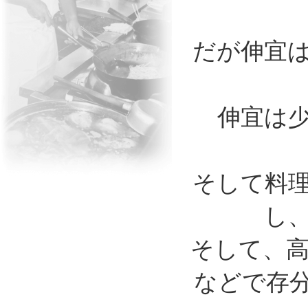
だが伸宜
伸宜は
そして料
し
そして、
などで存