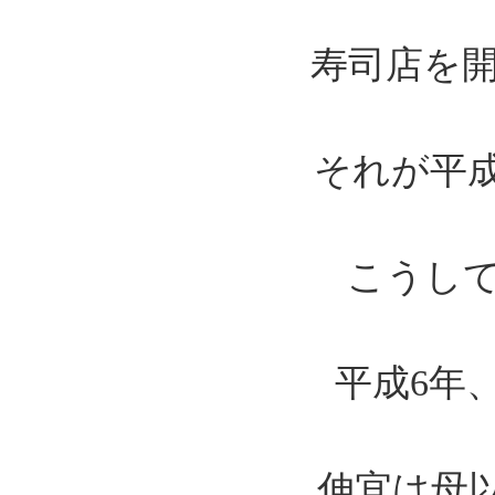
寿司店を
それが平
こうし
平成6年
伸宜は母